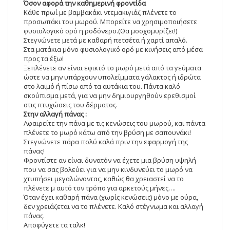
Όσον αφορά την καθημερινή φροντίδα
Κάθε πρωί με βαμβακάκι ντεμακιγιάζ πλένετε το
προσωπάκι του μωρού. Μπορείτε να χρησιμοποιήσετε
φυσιολογικό ορό η ροδόνερο.(Θα μοσχομυρίζει!)
Στεγνώνετε μετά με καθαρή πετσέτα ή χαρτί απαλό.
Στα ματάκια μόνο φυσιολογικό ορό με κινήσεις από μέσα
προς τα έξω!
Ξεπλένετε αν είναι εφικτό το μωρό μετά από τα γεύματα
ώστε να μην υπάρχουν υπολείμματα γάλακτος ή ιδρώτα
στο λαιμό ή πίσω από τα αυτάκια του. Πάντα καλό
σκούπισμα μετά, για να μην δημιουργηθούν ερεθισμοί
στις πτυχώσεις του δέρματος.
Στην αλλαγή πάνας :
Αφαιρείτε την πάνα με τις κενώσεις του μωρού, και πάντα
πλένετε το μωρό κάτω από την βρύση με σαπουνάκι!
Στεγνώνετε πάρα πολύ καλά πριν την εφαρμογή της
πάνας!
Φροντίστε αν είναι δυνατόν να έχετε μια βρύση υψηλή
που να σας βολεύει για να μην κινδυνεύει το μωρό να
χτυπήσει μεγαλώνοντας, καθώς θα χρειαστεί να το
πλένετε μ αυτό τον τρόπο για αρκετούς μήνες….
Όταν έχει καθαρή πάνα (χωρίς κενώσεις) μόνο με ούρα,
δεν χρειάζεται να το πλένετε. Καλό στέγνωμα και αλλαγή
πάνας.
Αποφύγετε τα ταλκ!