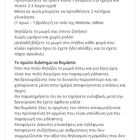
πίνετε 2-3 λίτρα υγρά!
Μέσα σε αυτά μπορείτε να προσθέσετε 2 ποτήρια
γλυκάνισο.
(1 πρωί – 1 βράδυ) ή το τσάι της Weleda, stiltee.
Θηλάζετε το μωρό σας όποτε ζητήσει!
Χωρίς ωράριο και χωρίς ρολόι!
(Δηλαδή βάζετε το μωρό στο στήθος κάθε φορά που
κλαίει εφόσον πριν το έχετε ήδη αλλάξει, και το έχετε
πάρει αγκαλιά.)
Το πρώτο διάστημα να θυμάστε:
Όσο πιο πολύ θηλάζει το μωρό έστω και για λίγη ώρα,
τόσο πιο πολύ διεγείρει την παραγωγή γάλακτος.
Να ξεκουράζεστε όσο το δυνατόν περισσότερο και να
χαλαρώνετε μέσα στην ημέρα αποφεύγοντας εντάσεις και
άγχος.
Θα παρατηρήσετε ότι αν το τηρήσετε ευλαβικά, μετά την
ξεκούραση θα έχετε άφθονο γάλα!
Να θυμάστε όλες οι ορμόνες του stress ανταγωνίζονται
την προλακτίνη! (Η ορμόνη που είναι υπεύθυνη για την
παραγωγή του γάλακτος).
Αποφύγετε άσκοπες επισκέψεις και τηλέφωνα.
Αποφύγετε συζητήσεις με ανθρώπους που δεν
συμμερίζονται την αξία του θηλασμού η μαμάδες που δεν