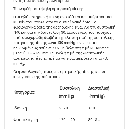
εντός των φυσιολογικών ορίων.
Τι ονομάζεται υψηλή αρτηριακή πίεση;
Η υψηλή αρτηριακή πίεση ονομάζεται και
υπέρταση
και
κυμαίνεται πάνω από τα φυσιολογικά όρια. Τα
φυσιολογικά όρια της αρτηριακής είναι για την συστολική
140 και για την διαστολική 80. Σεασθενείς που πάσχουν
από
σακχαρώδη διαβήτη η
βέλτιστη τιμή της συστολικής
αρτηριακής πίεσης
είναι 130
mmHg
., ενώ σε πιο
ηλικιωμένους ασθενείς>65 η βέλτιστη τιμή κυμαίνεται
.
μεταξύ 130–140 mmHg
ενώ η τιμή της διαστολικής
αρτηριακής πίεσης πρέπει να είναι μικρότερη από<85
mmHg.
Οι φυσιολογικές τιμές της αρτηριακής πίεσης και οι
κατηγορίες της υπέρτασης
Συστολική
Διαστολική
Κατηγορίες
(mmHg)
(mmHg)
Ιδανική
<120
<80
Φυσιολογικη
120–129
80–84