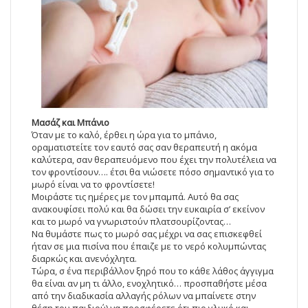
Μασάζ και Μπάνιο
Όταν με το καλό, έρθει η ώρα για το μπάνιο,
οραματιστείτε τον εαυτό σας σαν θεραπευτή η ακόμα
καλύτερα, σαν θεραπευόμενο που έχει την πολυτέλεια να
τον φροντίσουν…. έτσι θα νιώσετε πόσο σημαντικό για το
μωρό είναι να το φροντίσετε!
Μοιράστε τις ημέρες με τον μπαμπά. Αυτό θα σας
ανακουφίσει πολύ και θα δώσει την ευκαιρία σ’ εκείνον
και το μωρό να γνωριστούν πλατσουρίζοντας…
Να θυμάστε πως το μωρό σας μέχρι να σας επισκεφθεί
ήταν σε μια πισίνα που έπαιζε με το νερό κολυμπώντας
διαρκώς και ανενόχλητα.
Τώρα, σ ένα περιβάλλον ξηρό που το κάθε λάθος άγγιγμα
θα είναι αν μη τι άλλο, ενοχλητικό… προσπαθήστε μέσα
από την διαδικασία αλλαγής ρόλων να μπαίνετε στην
θέση του παιδιού) να προσφέρετε ότι πιο γλυκό και