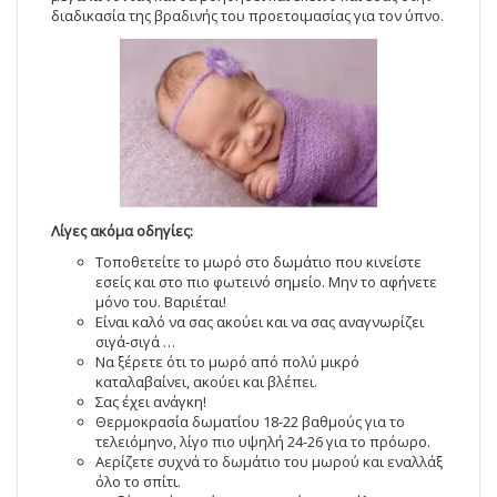
διαδικασία της βραδινής του προετοιμασίας για τον ύπνο.
Λίγες ακόμα οδηγίες:
Τοποθετείτε το μωρό στο δωμάτιο που κινείστε
εσείς και στο πιο φωτεινό σημείο. Μην το αφήνετε
μόνο του. Βαριέται!
Είναι καλό να σας ακούει και να σας αναγνωρίζει
σιγά-σιγά …
Να ξέρετε ότι το μωρό από πολύ μικρό
καταλαβαίνει, ακούει και βλέπει.
Σας έχει ανάγκη!
Θερμοκρασία δωματίου 18-22 βαθμούς για το
τελειόμηνο, λίγο πιο υψηλή 24-26 για το πρόωρο.
Αερίζετε συχνά το δωμάτιο του μωρού και εναλλάξ
όλο το σπίτι.