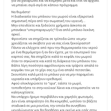
για να χαλαρώσει και να κοιμηθεί μετά και έτσι να αρχίσει
να μπαίνει σιγά-σιγά σε κάποιο πρόγραμμα.
Να θυμάστε!
Η διαδικασία του μπάνιου του μωρού είναι εξαιρετικά
σημαντική πέρα από την σωματική του υγιεινή…
Μην επενδύετε και ξοδεύετε χρήματα άσκοπα σε
μπανάκια “υπερπαραγωγές”! Ένα απλό μπάνιο-λεκάνη
αρκεί .
Φροντίστε να στηρίζεται σε τρίποδα ώστε να μην
χρειάζεται να σκύβετε για να σας είναι ξεκούραστο!!
Πάντα να ελέγχετε από πριν την θερμοκρασία του νερού
με ένα θερμόμετρο ή αν δεν έχετε, με το εσωτερικό του
καρπού σας. Να στηρίζετε καλά το κεφάλι του μωρού
όταν το σηκώνετε και κατά τη διάρκεια του μπάνιου του.
Βάλτε λίγη ποσότητα αφρόλουτρου και τρίψετε απαλά το
κορμάκι του με το χέρι σας η μ ένα απαλό πετσετάκι.
Σκουπίστε καλά μετά το μπάνιο για να μην παραμείνει
υγρασία και υπάρξουν ερεθισμοί.
Αφού ολοκληρώσετε το “spa”, ταΐστε το μωρό,
τοποθετήστε το στην κούνια/ λίκνο και ετοιμαστείτε να το
καληνυχτίσετε.
Να υπάρχει ήρεμο περιβάλλον και χαμηλός φωτισμός.
Δεν είναι απαραίτητο ότι θα κοιμηθεί, ωστόσο το βάζετε
σταδιακά σε μια ρουτίνα, την οποία θα συνηθίσει
μεγαλώνοντας και θα βοηθήσει και εκείνο και εσάς στην