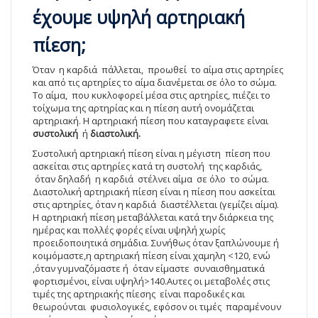
έχουμε υψηλή αρτηριακή
πίεση;
Όταν η καρδιά πάλλεται, προωθεί το αίμα στις αρτηρίες
και από τις αρτηρίες το αίμα διανέμεται σε όλο το σώμα.
Το αίμα, που κυκλοφορεί μέσα στις αρτηρίες, πιέζει το
τοίχωμα της αρτηρίας και η πίεση αυτή ονομάζεται
αρτηριακή. Η αρτηριακή πίεση που καταγραφετε είναι
συστολική
ή
διαστολική.
Συστολική αρτηριακή πίεση είναι η μέγιστη πίεση που
ασκείται στις αρτηρίες κατά τη συστολή της καρδιάς,
όταν δηλαδή η καρδιά στέλνει αίμα σε όλο το σώμα.
Διαστολική αρτηριακή πίεση είναι η πίεση που ασκείται
στις αρτηρίες, όταν η καρδιά διαστέλλεται (γεμίζει αίμα).
Η αρτηριακή πίεση μεταβάλλεται κατά την διάρκεια της
ημέρας και πολλές φορές είναι υψηλή χωρίς
προειδοποιητικά σημάδια. Συνήθως όταν ξαπλώνουμε ή
κοιμόμαστε,η αρτηριακή πίεση είναι χαμηλη <120, ενώ
,όταν γυμναζόμαστε ή όταν είμαστε συναισθηματικά
φορτισμένοι, είναι υψηλή>140.Αυτες οι μεταβολές στις
τιμές της αρτηριακής πίεσης είναι παροδικές και
θεωρούνται φυσιολογικές, εφόσον οι τιμές παραμένουν