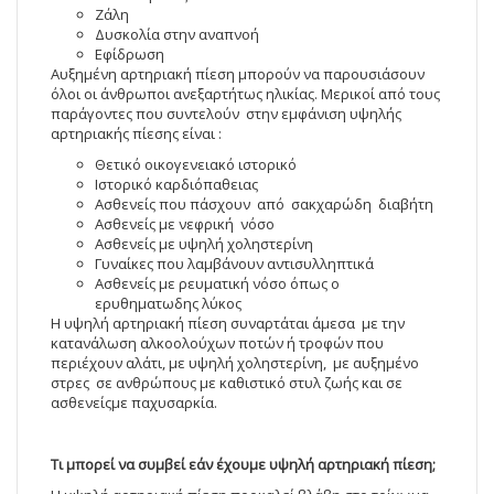
Ζάλη
Δυσκολία στην αναπνοή
Εφίδρωση
Αυξημένη αρτηριακή πίεση μπορούν να παρουσιάσουν
όλοι οι άνθρωποι ανεξαρτήτως ηλικίας. Μερικοί από τους
παράγοντες που συντελούν στην εμφάνιση υψηλής
αρτηριακής πίεσης είναι :
Θετικό οικογενειακό ιστορικό
Ιστορικό καρδιόπαθειας
Ασθενείς που πάσχουν από σακχαρώδη διαβήτη
Ασθενείς με νεφρική νόσο
Ασθενείς με υψηλή χοληστερίνη
Γυναίκες που λαμβάνουν αντισυλληπτικά
Ασθενείς με ρευματική νόσο όπως ο
ερυθηματωδης λύκος
Η υψηλή αρτηριακή πίεση συναρτάται άμεσα με την
κατανάλωση αλκοολούχων ποτών ή τροφών που
περιέχουν αλάτι, με υψηλή χοληστερίνη, με αυξημένο
στρες σε ανθρώπους με καθιστικό στυλ ζωής και σε
ασθενείςμε παχυσαρκία.
Τι μπορεί να συμβεί εάν έχουμε υψηλή αρτηριακή πίεση;