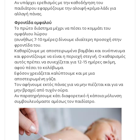
Αν υπάρχει ερεθισμός με την καθοδήγηση του
παιδιάτρου εφαρμόζουμε την αλοιφή-κρέμα-λάδι για
αλλαγή πάνας.
Φροντίδα ομφαλού
Το πρώτο διάστημα μέχρι να πέσει το κομμάτι του
ομφάλιου λώρου
(συνήθως 7-10 ημέρες) δίνουμε ιδιαίτερη προσοχή στην
φροντίδα του.
Καθαρίζουμε με αποστειρωμένο βαμβάκι και οινόπνευμα
και φροντίζουμε να είναι η περιοχή στεγνή. Ο καθαρισμός
αυτός πρέπει να συνεχίζεται για 12-15 ημέρες ακόμη,
αφού πέσει το κολόβωμα.
Εφόσον χρειάζεται καλύπτουμε και με μια
αποστειρωμένη γάζα.
Τον αφήνουμε εκτός πάνας για να μην πιέζεται και για να
μην βραχεί από τυχόν ούρα.
Αν παρατηρήσουμε κάτι διαφορετικό ή κάποια μόλυνση
συμβουλευόμαστε αμέσως τον παιδίατρο.