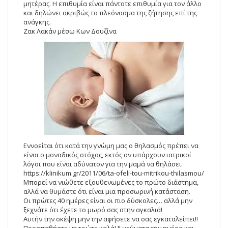
μητέρας. Η επιθυμία είναι πάντοτε επιθυμία για τον άλλο
και δηλώνει ακριβώς το πλεόνασμα της ζήτησης επί της
ανάγκης.
Ζακ Λακάν μέσω Κων Δουζίνα
Εννοείται ότι κατά την γνώμη μας ο θηλασμός πρέπει να
είναι ο μοναδικός στόχος, εκτός αν υπάρχουν ιατρικοί
λόγοι που είναι αδύνατον για την μαμά να θηλάσει.
https://klinikum.gr/2011/06/ta-ofeli-tou-mitrikou-thilasmou/
Μπορεί να νιώθετε εξουθενωμένες το πρώτο διάστημα,
αλλά να θυμάστε ότι είναι μια προσωρινή κατάσταση.
Οι πρώτες 40 ημέρες είναι οι πιο δύσκολες… αλλά μην
ξεχνάτε ότι έχετε το μωρό σας στην αγκαλιά!
Αυτήν την σκέψη μην την αφήσετε να σας εγκαταλείπει!!
Προσπαθήστε να τρώτε καλά! 5 γεύματα την ημέρα και