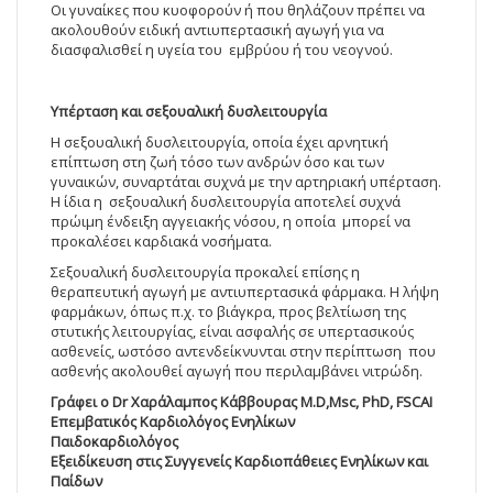
Οι γυναίκες που κυοφορούν ή που θηλάζουν πρέπει να
ακολουθούν ειδική αντιυπερτασική αγωγή για να
διασφαλισθεί η υγεία του εμβρύου ή του νεογνού.
Υπέρταση και σεξουαλική δυσλειτουργία
Η σεξουαλική δυσλειτουργία, οποία έχει αρνητική
επίπτωση στη ζωή τόσο των ανδρών όσο και των
γυναικών, συναρτάται συχνά με την αρτηριακή υπέρταση.
Η ίδια η σεξουαλική δυσλειτουργία αποτελεί συχνά
πρώιμη ένδειξη αγγειακής νόσου, η οποία μπορεί να
προκαλέσει καρδιακά νοσήματα.
Σεξουαλική δυσλειτουργία προκαλεί επίσης η
θεραπευτική αγωγή με αντιυπερτασικά φάρμακα. Η λήψη
φαρμάκων, όπως π.χ. το βιάγκρα, προς βελτίωση της
στυτικής λειτουργίας, είναι ασφαλής σε υπερτασικούς
ασθενείς, ωστόσο αντενδείκνυνται στην περίπτωση που
ασθενής ακολουθεί αγωγή που περιλαμβάνει νιτρώδη.
Γράφει ο
Dr
Χαράλαμπος Κάββουρας
M
.
D
,
Msc
,
PhD
,
FSCAI
Επεμβατικός Καρδιολόγος Ενηλίκων
Παιδοκαρδιολόγος
Εξειδίκευση στις Συγγενείς Καρδιοπάθειες Ενηλίκων και
Παίδων