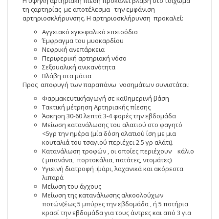
Η υψηλή αρτηριακή πίεση προκαλεί βλάβη στο τοίχωμα
τη ςαρτηρίας με αποτέλεσμα την εμφάνιση
αρτηριοσκλήρυνσης. Η αρτηριοσκλήρυνση προκαλεί:
Αγγειακό εγκεφαλικό επεισόδιο
Έμφραγμα του μυοκαρδίου
Νεφρική ανεπάρκεια
Περιφερική αρτηριακή νόσο
Σεξουαλική ανικανότητα
Βλάβη στα μάτια
Προς αποφυγή των παραπάνω νοσημάτων συνιστάται:
Φαρμακευτικήαγωγή σε καθημερινή βάση
Τακτική μέτρηση Αρτηριακής πίεσης
Άσκηση 30-60 λεπτά 3-4 φορές την εβδομάδα
Μείωση κατανάλωσης του αλατιού στο φαγητό
<5γρ την ημέρα (μία δόση αλατιού ίση με μια
κουταλιά του τσαγιού περιέχει 2.5 γρ αλάτι).
Κατανάλωση τροφών , οι οποίες περιέχουν κάλιο
( μπανάνα, πορτοκάλια, πατάτες, ντομάτες)
Υγιεινή διατροφή :ψάρι, λαχανικά και ακόρεστα
λιπαρά
Μείωση του άγχους
Μείωση της κατανάλωσης αλκοολούχων
ποτών(έως 5 μπύρες την εβδομάδα , ή 5 ποτήρια
κρασί την εβδομάδα για τους άντρες και από 3 για