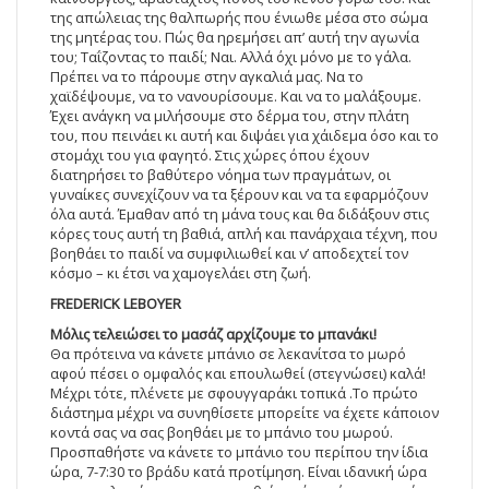
της απώλειας της θαλπωρής που ένιωθε μέσα στο σώμα
της μητέρας του. Πώς θα ηρεμήσει απ’ αυτή την αγωνία
του; Ταΐζοντας το παιδί; Ναι. Αλλά όχι μόνο με το γάλα.
Πρέπει να το πάρουμε στην αγκαλιά μας. Να το
χαϊδέψουμε, να το νανουρίσουμε. Και να το μαλάξουμε.
Έχει ανάγκη να μιλήσουμε στο δέρμα του, στην πλάτη
του, που πεινάει κι αυτή και διψάει για χάιδεμα όσο και το
στομάχι του για φαγητό. Στις χώρες όπου έχουν
διατηρήσει το βαθύτερο νόημα των πραγμάτων, οι
γυναίκες συνεχίζουν να τα ξέρουν και να τα εφαρμόζουν
όλα αυτά. Έμαθαν από τη μάνα τους και θα διδάξουν στις
κόρες τους αυτή τη βαθιά, απλή και πανάρχαια τέχνη, που
βοηθάει το παιδί να συμφιλιωθεί και ν’ αποδεχτεί τον
κόσμο – κι έτσι να χαμογελάει στη ζωή.
FREDERICK LEBOYER
Μόλις τελειώσει το μασάζ αρχίζουμε το μπανάκι!
Θα πρότεινα να κάνετε μπάνιο σε λεκανίτσα το μωρό
αφού πέσει ο ομφαλός και επουλωθεί (στεγνώσει) καλά!
Μέχρι τότε, πλένετε με σφουγγαράκι τοπικά .Το πρώτο
διάστημα μέχρι να συνηθίσετε μπορείτε να έχετε κάποιον
κοντά σας να σας βοηθάει με το μπάνιο του μωρού.
Προσπαθήστε να κάνετε το μπάνιο του περίπου την ίδια
ώρα, 7-7:30 το βράδυ κατά προτίμηση. Είναι ιδανική ώρα