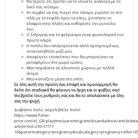
Να ξέρετε ότι πρέπει να το ντύνετε ανάλογα με το
δικό σας ντύσιμο…
Αν συμβεί να σας πνιγεί στο τάισμα, γυρίστε το στο
πλάι με το κεφάλι προς τα κάτω, χτυπήστε το
ελαφρά στην πλάτη και καθαρίστε την μυτούλα
του.
Ο λόξυγκας και το φτέρνισμα είναι φυσιολογικά τον
πρώτο καιρό.
Η πιπίλα δεν απαγορεύεται αλλά προηγουμένως
συνεννοηθείτε μαζί μου.
Αποφύγετε επισκέπτες που θα μπορούσαν να
μεταφέρουν στο μωρό ιώσεις.
Μην πηγαίνετε σε κλειστούς χώρους με πολλά
άτομα.
Μην καπνίζετε μέσα στο σπίτι.
Σε όλη αυτή την πρώτη σας επαφή και προσαρμογή θα
δείτε ότι σταδιακά θα φύγουν τα άγχη και οι φοβίες σας!
Θα βρείτε τους ρυθμούς σας και θα το απολαύσετε με όλη
σας την ψυχή.
Διαβάστε πολύ, ασχοληθείτε πολύ!
https://www.fisher-
price.com/el_GR/playtime/parenting/articlesandadvice/articledetai
article=tcm:230-37717-
16&parentcategory=pregnancy&subcategory=pregnancy+after+3