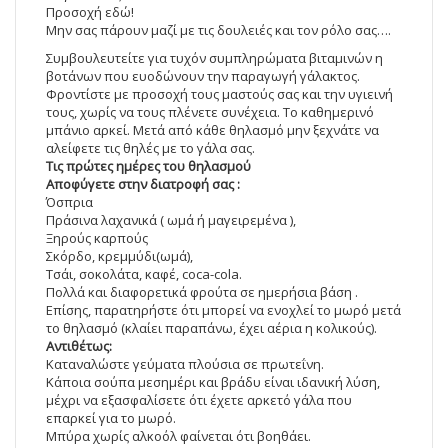
Προσοχή εδώ!
Μην σας πάρουν μαζί με τις δουλειές και τον ρόλο σας….
Συμβουλευτείτε για τυχόν συμπληρώματα βιταμινών η
βοτάνων που ευοδώνουν την παραγωγή γάλακτος.
Φροντίστε με προσοχή τους μαστούς σας και την υγιεινή
τους, χωρίς να τους πλένετε συνέχεια. Το καθημερινό
μπάνιο αρκεί. Μετά από κάθε θηλασμό μην ξεχνάτε να
αλείφετε τις θηλές με το γάλα σας.
Τις πρώτες ημέρες του θηλασμού
Αποφύγετε στην διατροφή σας :
Όσπρια
Πράσινα λαχανικά ( ωμά ή μαγειρεμένα ),
Ξηρούς καρπούς
Σκόρδο, κρεμμύδι(ωμά),
Τσάι, σοκολάτα, καφέ, coca-cola.
Πολλά και διαφορετικά φρούτα σε ημερήσια βάση .
Επίσης, παρατηρήστε ότι μπορεί να ενοχλεί το μωρό μετά
το θηλασμό (κλαίει παραπάνω, έχει αέρια η κολικούς).
Αντιθέτως:
Καταναλώστε γεύματα πλούσια σε πρωτεΐνη.
Κάποια σούπα μεσημέρι και βράδυ είναι ιδανική λύση,
μέχρι να εξασφαλίσετε ότι έχετε αρκετό γάλα που
επαρκεί για το μωρό.
Μπύρα χωρίς αλκοόλ φαίνεται ότι βοηθάει.