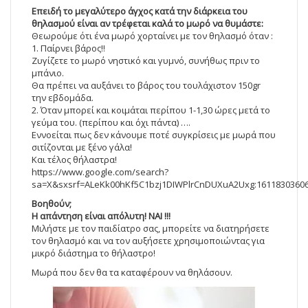
Επειδή το μεγαλύτερο άγχος κατά την διάρκεια του
θηλασμού είναι αν τρέφεται καλά το μωρό να θυμάστε:
Θεωρούμε ότι ένα μωρό χορταίνει με τον θηλασμό όταν :
1. Παίρνει βάρος!!
Ζυγίζετε το μωρό νηστικό και γυμνό, συνήθως πριν το
μπάνιο.
Θα πρέπει να αυξάνει το βάρος του τουλάχιστον 150gr
την εβδομάδα.
2. Όταν μπορεί και κοιμάται περίπου 1-1,30 ώρες μετά το
γεύμα του. (περίπου και όχι πάντα) ….
Εννοείται πως δεν κάνουμε ποτέ συγκρίσεις με μωρά που
σιτίζονται με ξένο γάλα!
Και τέλος θήλαστρα!
https://www.google.com/search?
sa=X&sxsrf=ALeKk00hKf5C1bzj1DIWPlrCnDUXuA2Uxg:16118
Βοηθούν;
Η απάντηση είναι απόλυτη! ΝΑΙ !!!
Μιλήστε με τον παιδίατρο σας, μπορείτε να διατηρήσετε
τον θηλασμό και να τον αυξήσετε χρησιμοποιώντας για
μικρό διάστημα το θήλαστρο!
Μωρά που δεν θα τα καταφέρουν να θηλάσουν.