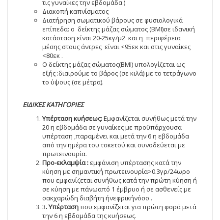
τις γυναίκες την εβδομάδα )
Διακοπή καπνίσματος
Διατήρηση σωματικού βάρους σε φυσιολογικά
επίπεδα: ο δείκτης μάζας σώματος (ΒΜΙ)σε ιδανική
κατάσταση είναι 20-25κγ/μ2 και η περιφέρεια
μέσης στους άντρες είναι <95εκ και στις γυναίκες
<80εκ .
Ο δείκτης μάζας σώματος(ΒΜΙ) υπολογίζεται ως
εξής :διαιρούμε το βάρος (σε κιλά) με το τετράγωνο
το ύψους (σε μέτρα).
ΕΙΔΙΚΕΣ ΚΑΤΗΓΟΡΙΕΣ
Υπέρταση κυήσεως:
Εμφανίζεται συνήθως μετά την
20 η εβδομάδα σε γυναίκες με προϋπάρχουσα
υπέρταση ,παραμένει και μετά την 6 η εβδομάδα
από την ημέρα του τοκετού και συνοδεύεται με
πρωτεινουρία.
Προ-εκλαμψία :
εμφάνιση υπέρτασης κατά την
κύηση με σημαντική πρωτεινουρία>0.3γρ/24ωρο
που εμφανίζεται συνήθως κατά την πρώτη κύηση ή
σε κύηση με πάνωαπό 1 έμβρυο ή σε ασθενείς με
σακχαρώδη διαβήτη ήνεφρικήνόσο .
3
. Υπέρταση
που εμφανίζεται για πρώτη φορά μετά
την 6 η εβδομάδα της κυήσεως.