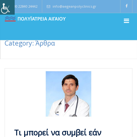
0030 22840 24442
info@aegeanpolyclinics.gr
Category: Άρθρα
Τι μπορεί να συμβεί εάν