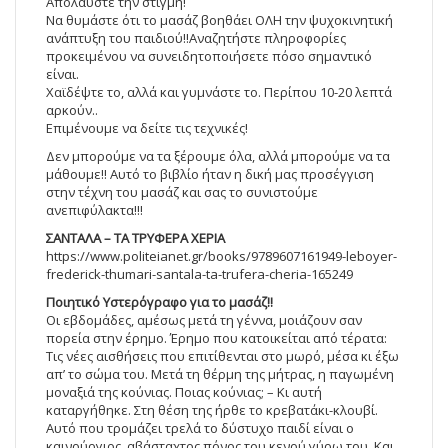
Απολαύστε την στιγμή!
Να θυμάστε ότι το μασάζ βοηθάει ΟΛΗ την ψυχοκινητική
ανάπτυξη του παιδιού!!Αναζητήστε πληροφορίες
προκειμένου να συνειδητοποιήσετε πόσο σημαντικό
είναι.
Χαϊδέψτε το, αλλά και γυμνάστε το. Περίπου 10-20 λεπτά
αρκούν..
Επιμένουμε να δείτε τις τεχνικές!
Δεν μπορούμε να τα ξέρουμε όλα, αλλά μπορούμε να τα
μάθουμε!! Αυτό το βιβλίο ήταν η δική μας προσέγγιση
στην τέχνη του μασάζ και σας το συνιστούμε
ανεπιφύλακτα!!!
ΣΑΝΤΑΛΑ – ΤΑ ΤΡΥΦΕΡΑ ΧΕΡΙΑ
https://www.politeianet.gr/books/9789607161949-leboyer-
frederick-thumari-santala-ta-trufera-cheria-165249
Ποιητικό Υστερόγραφο για το μασάζ!!
Οι εβδομάδες, αμέσως μετά τη γέννα, μοιάζουν σαν
πορεία στην έρημο. Έρημο που κατοικείται από τέρατα:
Τις νέες αισθήσεις που επιτίθενται στο μωρό, μέσα κι έξω
απ’ το σώμα του. Μετά τη θέρμη της μήτρας, η παγωμένη
μοναξιά της κούνιας. Ποιας κούνιας; – Κι αυτή
καταργήθηκε. Στη θέση της ήρθε το κρεβατάκι-κλουβί.
Αυτό που τρομάζει τρελά το δύστυχο παιδί είναι ο
καινούργιος, αβάσταχτος πόνος του κενού γύρω του. Και