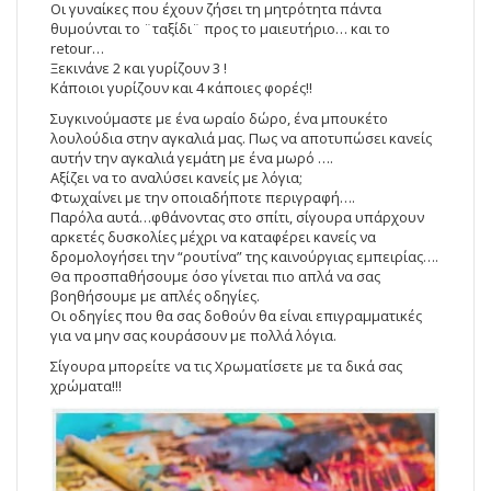
Οι γυναίκες που έχουν ζήσει τη μητρότητα πάντα
θυμούνται το ¨ταξίδι¨ προς το μαιευτήριο… και το
retour…
Ξεκινάνε 2 και γυρίζουν 3 !
Κάποιοι γυρίζουν και 4 κάποιες φορές!!
Συγκινούμαστε με ένα ωραίο δώρο, ένα μπουκέτο
λουλούδια στην αγκαλιά μας. Πως να αποτυπώσει κανείς
αυτήν την αγκαλιά γεμάτη με ένα μωρό ….
Αξίζει να το αναλύσει κανείς με λόγια;
Φτωχαίνει με την οποιαδήποτε περιγραφή….
Παρόλα αυτά…φθάνοντας στο σπίτι, σίγουρα υπάρχουν
αρκετές δυσκολίες μέχρι να καταφέρει κανείς να
δρομολογήσει την “ρουτίνα” της καινούργιας εμπειρίας….
Θα προσπαθήσουμε όσο γίνεται πιο απλά να σας
βοηθήσουμε με απλές οδηγίες.
Οι οδηγίες που θα σας δοθούν θα είναι επιγραμματικές
για να μην σας κουράσουν με πολλά λόγια.
Σίγουρα μπορείτε να τις Χρωματίσετε με τα δικά σας
χρώματα!!!