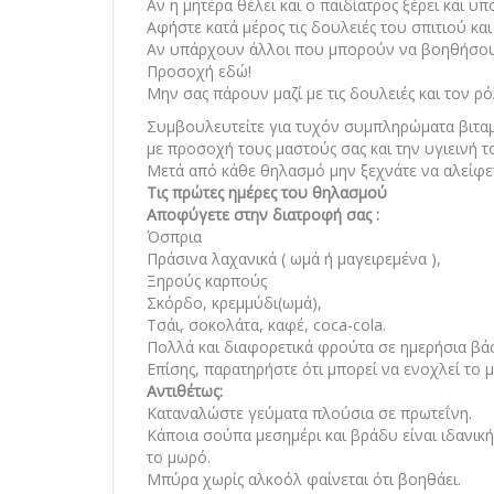
Αν η μητέρα θέλει και ο παιδίατρος ξέρει και υπο
Αφήστε κατά μέρος τις δουλειές του σπιτιού κα
Αν υπάρχουν άλλοι που μπορούν να βοηθήσουν
Προσοχή εδώ!
Μην σας πάρουν μαζί με τις δουλειές και τον ρ
Συμβουλευτείτε για τυχόν συμπληρώματα βιτα
με προσοχή τους μαστούς σας και την υγιεινή τ
Μετά από κάθε θηλασμό μην ξεχνάτε να αλείφετε
Τις πρώτες ημέρες του θηλασμού
Αποφύγετε στην διατροφή σας :
Όσπρια
Πράσινα λαχανικά ( ωμά ή μαγειρεμένα ),
Ξηρούς καρπούς
Σκόρδο, κρεμμύδι(ωμά),
Τσάι, σοκολάτα, καφέ, coca-cola.
Πολλά και διαφορετικά φρούτα σε ημερήσια βάσ
Επίσης, παρατηρήστε ότι μπορεί να ενοχλεί το 
Αντιθέτως:
Καταναλώστε γεύματα πλούσια σε πρωτεΐνη.
Κάποια σούπα μεσημέρι και βράδυ είναι ιδανική
το μωρό.
Μπύρα χωρίς αλκοόλ φαίνεται ότι βοηθάει.