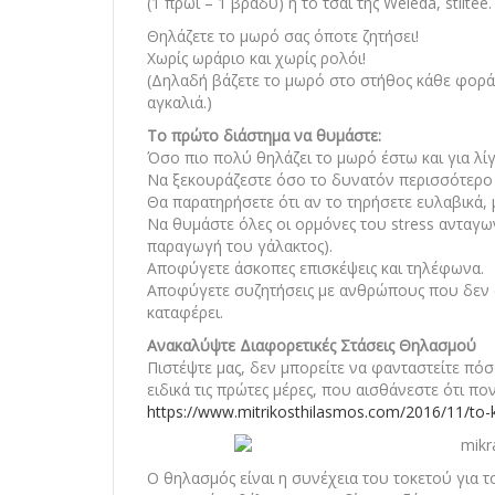
(1 πρωί – 1 βράδυ) ή το τσάι της Weleda, stiltee.
Θηλάζετε το μωρό σας όποτε ζητήσει!
Χωρίς ωράριο και χωρίς ρολόι!
(Δηλαδή βάζετε το μωρό στο στήθος κάθε φορά π
αγκαλιά.)
Το πρώτο διάστημα να θυμάστε:
Όσο πιο πολύ θηλάζει το μωρό έστω και για λί
Να ξεκουράζεστε όσο το δυνατόν περισσότερο 
Θα παρατηρήσετε ότι αν το τηρήσετε ευλαβικά,
Να θυμάστε όλες οι ορμόνες του stress ανταγων
παραγωγή του γάλακτος).
Αποφύγετε άσκοπες επισκέψεις και τηλέφωνα.
Αποφύγετε συζητήσεις με ανθρώπους που δεν σ
καταφέρει.
Ανακαλύψτε Διαφορετικές Στάσεις Θηλασμού
Πιστέψτε μας, δεν μπορείτε να φανταστείτε πόσ
ειδικά τις πρώτες μέρες, που αισθάνεστε ότι πο
https://www.mitrikosthilasmos.com/2016/11/to-k
Ο θηλασμός είναι η συνέχεια του τοκετού για τ