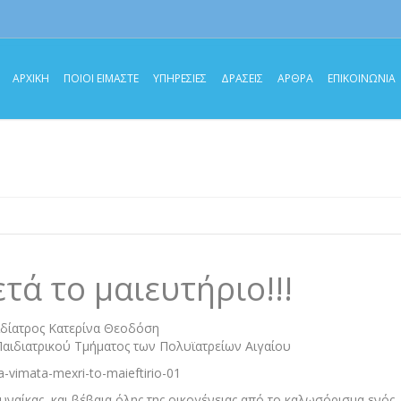
ΑΡΧΙΚΗ
ΠΟΙΟΙ ΕΙΜΑΣΤΕ
ΥΠΗΡΕΣΙΕΣ
ΔΡΑΣΕΙΣ
ΑΡΘΡΑ
ΕΠΙΚΟΙΝΩΝΙΑ
τά το μαιευτήριο!!!
δίατρος Κατερίνα Θεοδόση
αιδιατρικού Τμήματος των Πολυϊατρείων Αιγαίου
γυναίκας, και βέβαια όλης της οικογένειας από το καλωσόρισμα ενός