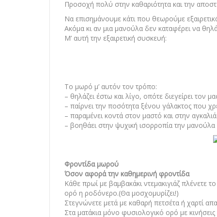
Προσοχή πολύ στην καθαριότητα και την αποστεί
Να επισημάνουμε κάτι που θεωρούμε εξαιρετικά 
Ακόμα κι αν μια μανούλα δεν καταφέρει να θηλ
Μ’ αυτή την εξαιρετική συσκευή:
Το μωρό μ’ αυτόν τον τρόπο:
– θηλάζει έστω και λίγο, οπότε διεγείρει τον μα
– παίρνει την ποσότητα ξένου γάλακτος που χρε
– παραμένει κοντά στον μαστό και στην αγκαλιά 
– βοηθάει στην ψυχική ισορροπία την μανούλα 
Φροντίδα μωρού
Όσον αφορά την καθημερινή φροντίδα
Κάθε πρωί με βαμβακάκι ντεμακιγιάζ πλένετε 
ορό η ροδόνερο.(Θα μοσχομυρίζει!)
Στεγνώνετε μετά με καθαρή πετσέτα ή χαρτί απα
Στα ματάκια μόνο φυσιολογικό ορό με κινήσεις