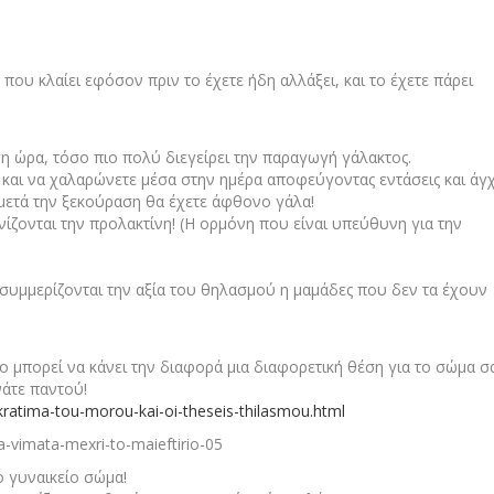
ου κλαίει εφόσον πριν το έχετε ήδη αλλάξει, και το έχετε πάρει
γη ώρα, τόσο πιο πολύ διεγείρει την παραγωγή γάλακτος.
και να χαλαρώνετε μέσα στην ημέρα αποφεύγοντας εντάσεις και άγχ
 μετά την ξεκούραση θα έχετε άφθονο γάλα!
ίζονται την προλακτίνη! (Η ορμόνη που είναι υπεύθυνη για την
υμμερίζονται την αξία του θηλασμού η μαμάδες που δεν τα έχουν
ο μπορεί να κάνει την διαφορά μια διαφορετική θέση για το σώμα σ
νάτε παντού!
ratima-tou-morou-kai-oi-theseis-thilasmou.html
ο γυναικείο σώμα!