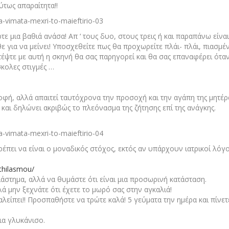
ύτως απαραίτητα!!
τε μια βαθιά ανάσα! Απ ‘ τους δυο, στους τρεις ή και παραπάνω είναι
ε για να μείνει! Υποσχεθείτε πως θα προχωρείτε πλάι- πλάι, πιασμέ
στέψτε με αυτή η σκηνή θα σας παρηγορεί και θα σας επαναφέρει όταν
κολες στιγμές …
οφή, αλλά απαιτεί ταυτόχρονα την προσοχή και την αγάπη της μητέρ
 και δηλώνει ακριβώς το πλεόνασμα της ζήτησης επί της ανάγκης.
ρέπει να είναι ο μοναδικός στόχος, εκτός αν υπάρχουν ιατρικοί λόγο
-thilasmou/
στημα, αλλά να θυμάστε ότι είναι μια προσωρινή κατάσταση.
λά μην ξεχνάτε ότι έχετε το μωρό σας στην αγκαλιά!
λείπει!! Προσπαθήστε να τρώτε καλά! 5 γεύματα την ημέρα και πίνετ
ια γλυκάνισο.