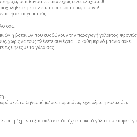
στηρίζει, οι πιθανότητες αποτυχίας είναι ελάχιστες!!
ι ασχοληθείτε με τον εαυτό σας και το μωρό μόνο!
 αφήστε τα γι αυτούς.
όλο σας….
μινών η βοτάνων που ευοδώνουν την παραγωγή γάλακτος. Φροντίσ
ους, χωρίς να τους πλένετε συνέχεια. Το καθημερινό μπάνιο αρκεί.
 τις θηλές με το γάλα σας.
η .
μωρό μετά το θηλασμό (κλαίει παραπάνω, έχει αέρια η κολικούς).
 λύση, μέχρι να εξασφαλίσετε ότι έχετε αρκετό γάλα που επαρκεί γι