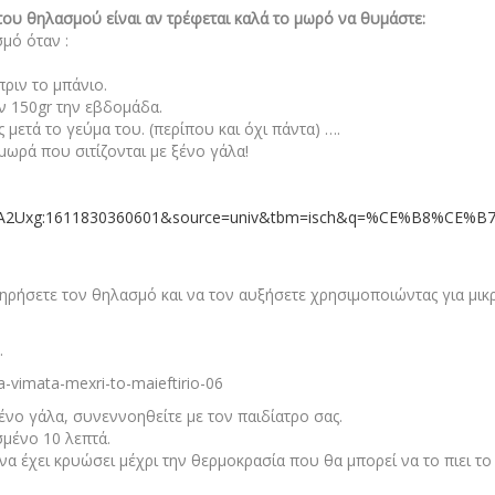
του θηλασμού είναι αν τρέφεται καλά το μωρό να θυμάστε:
μό όταν :
ριν το μπάνιο.
ν 150gr την εβδομάδα.
 μετά το γεύμα του. (περίπου και όχι πάντα) ….
μωρά που σιτίζονται με ξένο γάλα!
DUXuA2Uxg:1611830360601&source=univ&tbm=isch&q=%CE%
τηρήσετε τον θηλασμό και να τον αυξήσετε χρησιμοποιώντας για μικ
.
νο γάλα, συνεννοηθείτε με τον παιδίατρο σας.
σμένο 10 λεπτά.
να έχει κρυώσει μέχρι την θερμοκρασία που θα μπορεί να το πιει το