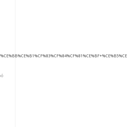
B8%CE%B7%CE%BB%CE%B1%CF%83%CF%84%CF%81%CE%BF+%CE%B5%
ρό