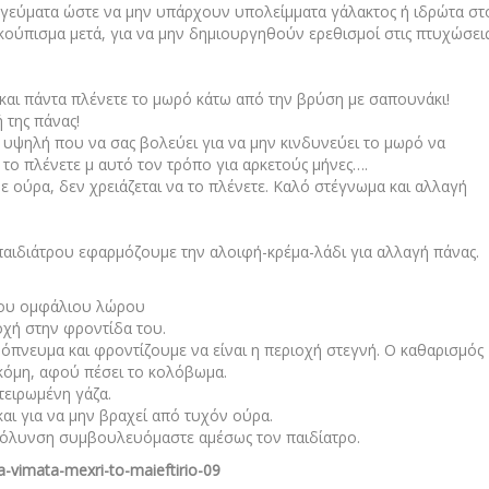
α γεύματα ώστε να μην υπάρχουν υπολείμματα γάλακτος ή ιδρώτα στ
σκούπισμα μετά, για να μην δημιουργηθούν ερεθισμοί στις πτυχώσει
 και πάντα πλένετε το μωρό κάτω από την βρύση με σαπουνάκι!
 της πάνας!
η υψηλή που να σας βολεύει για να μην κινδυνεύει το μωρό να
 το πλένετε μ αυτό τον τρόπο για αρκετούς μήνες….
ε ούρα, δεν χρειάζεται να το πλένετε. Καλό στέγνωμα και αλλαγή
παιδιάτρου εφαρμόζουμε την αλοιφή-κρέμα-λάδι για αλλαγή πάνας.
 του ομφάλιου λώρου
οχή στην φροντίδα του.
όπνευμα και φροντίζουμε να είναι η περιοχή στεγνή. Ο καθαρισμός
ακόμη, αφού πέσει το κολόβωμα.
τειρωμένη γάζα.
και για να μην βραχεί από τυχόν ούρα.
 μόλυνση συμβουλευόμαστε αμέσως τον παιδίατρο.