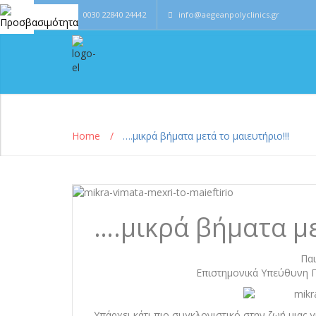
0030 22840 24442
info@aegeanpolyclinics.gr
Home
….μικρά βήματα μετά το μαιευτήριο!!!
….μικρά βήματα με
Παι
Επιστημονικά Υπεύθυνη Π
Υπάρχει κάτι πιο συγκλονιστικό στην ζωή μιας 