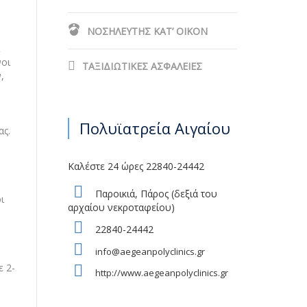
ΝΟΣΗΛΕΥΤΗΣ ΚΑΤ’ ΟΙΚΟΝ
νοι
ΤΑΞΙΔΙΩΤΙΚΕΣ ΑΣΦΑΛΕΙΕΣ
,
Πολυϊατρεία Αιγαίου
ας.
Καλέστε 24 ώρες 22840-24442
Παροικιά, Πάρος (δεξιά του
ι
αρχαίου νεκροταφείου)
22840-24442
info@aegeanpolyclinics.gr
ε 2-
http://www.aegeanpolyclinics.gr