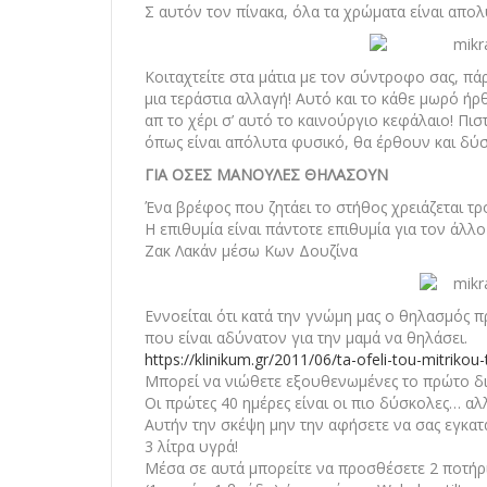
Σ αυτόν τον πίνακα, όλα τα χρώματα είναι απολ
Κοιταχτείτε στα μάτια με τον σύντροφο σας, πάρ
μια τεράστια αλλαγή! Αυτό και το κάθε μωρό ήρθ
απ το χέρι σ’ αυτό το καινούργιο κεφάλαιο! Πι
όπως είναι απόλυτα φυσικό, θα έρθουν και δύσ
ΓΙΑ ΟΣΕΣ ΜΑΝΟΥΛΕΣ ΘΗΛΑΣΟΥΝ
Ένα βρέφος που ζητάει το στήθος χρειάζεται τρ
Η επιθυμία είναι πάντοτε επιθυμία για τον άλλο
Ζακ Λακάν μέσω Κων Δουζίνα
Εννοείται ότι κατά την γνώμη μας ο θηλασμός π
που είναι αδύνατον για την μαμά να θηλάσει.
https://klinikum.gr/2011/06/ta-ofeli-tou-mitrikou
Μπορεί να νιώθετε εξουθενωμένες το πρώτο διά
Οι πρώτες 40 ημέρες είναι οι πιο δύσκολες… αλ
Αυτήν την σκέψη μην την αφήσετε να σας εγκατα
3 λίτρα υγρά!
Μέσα σε αυτά μπορείτε να προσθέσετε 2 ποτήρ