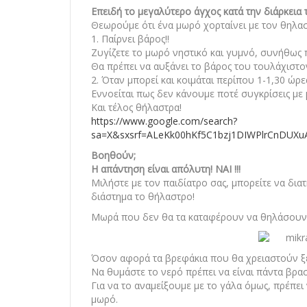
Επειδή το μεγαλύτερο άγχος κατά την διάρκεια 
Θεωρούμε ότι ένα μωρό χορταίνει με τον θηλασ
1. Παίρνει βάρος!!
Ζυγίζετε το μωρό νηστικό και γυμνό, συνήθως π
Θα πρέπει να αυξάνει το βάρος του τουλάχιστο
2. Όταν μπορεί και κοιμάται περίπου 1-1,30 ώρες
Εννοείται πως δεν κάνουμε ποτέ συγκρίσεις με 
Και τέλος θήλαστρα!
https://www.google.com/search?
sa=X&sxsrf=ALeKk00hKf5C1bzj1DIWPlrCn
Βοηθούν;
Η απάντηση είναι απόλυτη! ΝΑΙ !!!
Μιλήστε με τον παιδίατρο σας, μπορείτε να δια
διάστημα το θήλαστρο!
Μωρά που δεν θα τα καταφέρουν να θηλάσουν
Όσον αφορά τα βρεφάκια που θα χρειαστούν ξέ
Να θυμάστε το νερό πρέπει να είναι πάντα βρα
Για να το αναμείξουμε με το γάλα όμως, πρέπει 
μωρό.