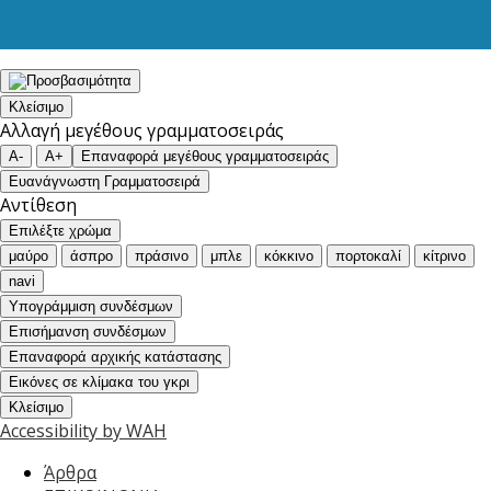
Κλείσιμο
Αλλαγή μεγέθους γραμματοσειράς
A-
A+
Επαναφορά μεγέθους γραμματοσειράς
Ευανάγνωστη Γραμματοσειρά
Αντίθεση
Επιλέξτε χρώμα
μαύρο
άσπρο
πράσινο
μπλε
κόκκινο
πορτοκαλί
κίτρινο
navi
Υπογράμμιση συνδέσμων
Επισήμανση συνδέσμων
Επαναφορά αρχικής κατάστασης
Εικόνες σε κλίμακα του γκρι
Κλείσιμο
Accessibility by WAH
Άρθρα