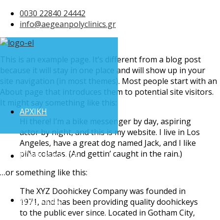
0030 22840 24442
info@aegeanpolyclinics.gr
This is an example page. It’s different from a blog post
because it will stay in one place and will show up in your
site navigation (in most themes). Most people start with an
About page that introduces them to potential site visitors.
It might say something like this:
ΑΡΧΙΚΗ
Hi there! I’m a bike messenger by day, aspiring
actor by night, and this is my website. I live in Los
Angeles, have a great dog named Jack, and I like
piña coladas. (And gettin’ caught in the rain.)
ΠΟΙΟΙ ΕΙΜΑΣΤΕ
…or something like this:
The XYZ Doohickey Company was founded in
ΥΠΗΡΕΣΙΕΣ
1971, and has been providing quality doohickeys
to the public ever since. Located in Gotham City,