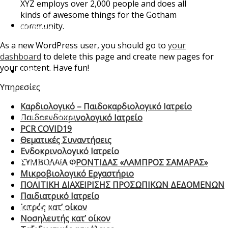
XYZ employs over 2,000 people and does all
kinds of awesome things for the Gotham
ΔΡΑΣΕΙΣ
community.
As a new WordPress user, you should go to
your
dashboard
to delete this page and create new pages for
your content. Have fun!
ΑΡΘΡΑ
Υπηρεσίες
Καρδιολογικό – Παιδοκαρδιολογικό Ιατρείο
ΕΠΙΚΟΙΝΩΝΙΑ
Παιδοενδοκρινολογικό Ιατρείο
PCR COVID19
Θεματικές Συναντήσεις
Ενδοκρινολογικό Ιατρείο
PCR COVID-19
ΣΥΜΒΟΛΑΙΑ ΦΡΟΝΤΙΔΑΣ «ΛΑΜΠΡΟΣ ΣΑΜΑΡΑΣ»
Μικροβιολογικό Εργαστήριο
ΠΟΛΙΤΙΚΗ ΔΙΑΧΕΙΡΙΣΗΣ ΠΡΟΣΩΠΙΚΩΝ ΔΕΔΟΜΕΝΩΝ
Παιδιατρικό Ιατρείο
Ιατρός κατ’ οίκον
My Children
Νοσηλευτής κατ’ οίκον