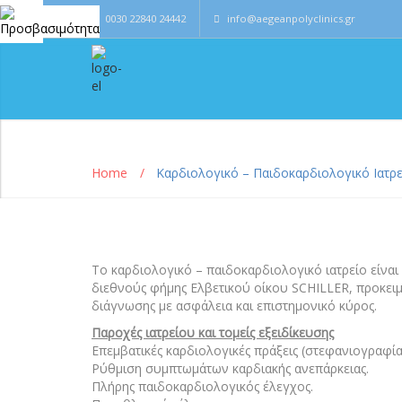
0030 22840 24442
info@aegeanpolyclinics.gr
Home
Καρδιολογικό – Παιδοκαρδιολογικό Ιατρε
Το καρδιολογικό – παιδοκαρδιολογικό ιατρείο είνα
διεθνούς φήμης Ελβετικού οίκου SCHILLER, προκει
διάγνωσης με ασφάλεια και επιστημονικό κύρος.
Παροχές ιατρείου και τομείς εξειδίκευσης
Επεμβατικές καρδιολογικές πράξεις (στεφανιογραφία
Ρύθμιση συμπτωμάτων καρδιακής ανεπάρκειας.
Πλήρης παιδοκαρδιολογικός έλεγχος.