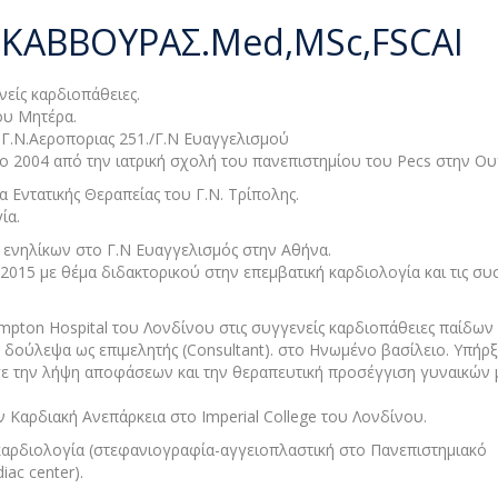
ΚΑΒΒΟΥΡΑΣ.Med,MSc,FSCAI
νείς καρδιοπάθειες.
ου Μητέρα.
 Γ.Ν.Αεροποριας 251./Γ.Ν Ευαγγελισμού
 2004 από την ιατρική σχολή του πανεπιστημίου του Pecs στην Ου
Εντατικής Θεραπείας του Γ.Ν. Τρίπολης.
ία.
ενηλίκων στο Γ.Ν Ευαγγελισμός στην Αθήνα.
15 με θέμα διδακτορικού στην επεμβατική καρδιολογία και τις συ
mpton Hospital του Λονδίνου στις συγγενείς καρδιοπάθειες παίδων 
 δούλεψα ως επιμελητής (Consultant). στο Ηνωμένο βασίλειο. Υπήρ
 την λήψη αποφάσεων και την θεραπευτική προσέγγιση γυναικών 
Καρδιακή Ανεπάρκεια στο Imperial College του Λονδίνου.
αρδιολογία (στεφανιογραφία-αγγειοπλαστική στο Πανεπιστημιακό
ac center).