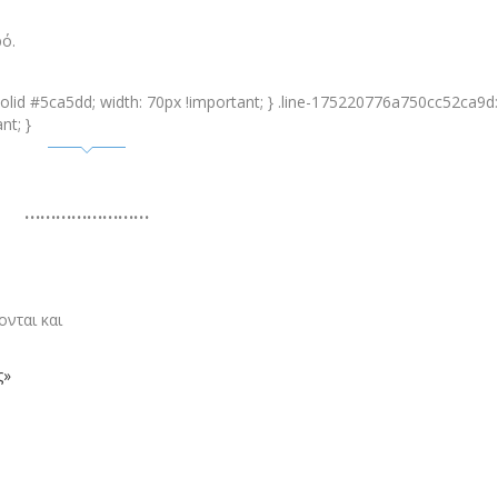
ρό.
lid #5ca5dd; width: 70px !important; } .line-175220776a750cc52ca9d:
nt; }
……………………
νται και
ς»