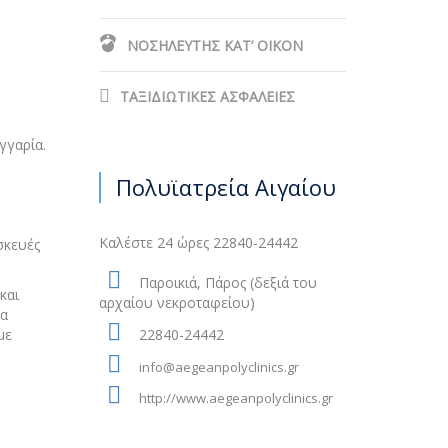
ΝΟΣΗΛΕΥΤΗΣ ΚΑΤ’ ΟΙΚΟΝ
ΤΑΞΙΔΙΩΤΙΚΕΣ ΑΣΦΑΛΕΙΕΣ
γγαρία.
Πολυϊατρεία Αιγαίου
Καλέστε 24 ώρες 22840-24442
σκευές
Παροικιά, Πάρος (δεξιά του
και
αρχαίου νεκροταφείου)
ξα
με
22840-24442
info@aegeanpolyclinics.gr
http://www.aegeanpolyclinics.gr