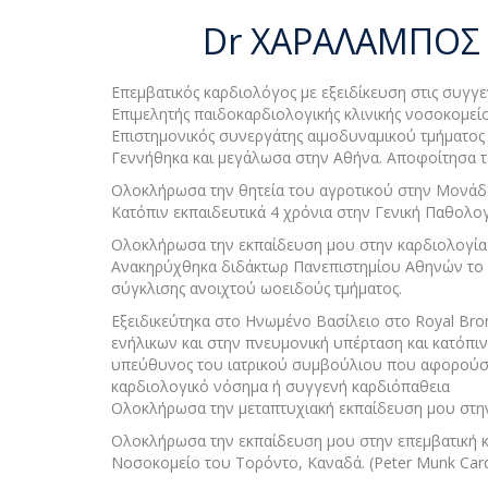
Dr ΧΑΡΑΛΑΜΠΟΣ 
Επεμβατικός καρδιολόγος με εξειδίκευση στις συγγε
Επιμελητής παιδοκαρδιολογικής κλινικής νοσοκομεί
Επιστημονικός συνεργάτης αιμοδυναμικού τμήματος
Γεννήθηκα και μεγάλωσα στην Αθήνα. Αποφοίτησα το
Ολοκλήρωσα την θητεία του αγροτικού στην Μονάδα 
Κατόπιν εκπαιδευτικά 4 χρόνια στην Γενική Παθολογ
Ολοκλήρωσα την εκπαίδευση μου στην καρδιολογία 
Ανακηρύχθηκα διδάκτωρ Πανεπιστημίου Αθηνών το 20
σύγκλισης ανοιχτού ωοειδούς τμήματος.
Εξειδικεύτηκα στο Ηνωμένο Βασίλειο στο Royal Bro
ενήλικων και στην πνευμονική υπέρταση και κατόπιν
υπεύθυνος του ιατρικού συμβούλιου που αφορούσε
καρδιολογικό νόσημα ή συγγενή καρδιόπαθεια
Ολοκλήρωσα την μεταπτυχιακή εκπαίδευση μου στην 
Ολοκλήρωσα την εκπαίδευση μου στην επεμβατική κ
Νοσοκομείο του Τορόντο, Καναδά. (Peter Munk Cardi