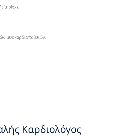
(triplex).
πών μυοκαρδιοπαθειών.
αλής Καρδιολόγος