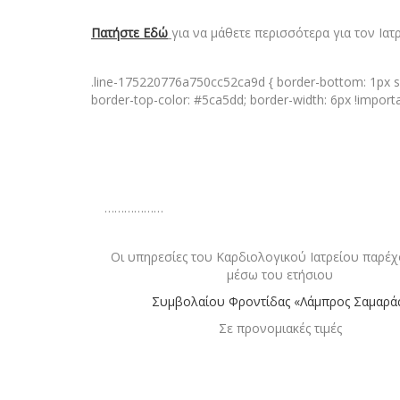
Πατήστε Εδώ
για να μάθετε περισσότερα για τον Ιατ
.line-175220776a750cc52ca9d { border-bottom: 1px so
border-top-color: #5ca5dd; border-width: 6px !importa
………………
Οι υπηρεσίες του Καρδιολογικού Ιατρείου παρέχο
μέσω του ετήσιου
Συμβολαίου Φροντίδας «Λάμπρος Σαμαρά
Σε προνομιακές τιμές