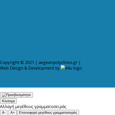
Copyright © 2021 | aegeanpolyclinics.gr |
Web Design & Development by
Κλείσιμο
Αλλαγή μεγέθους γραμματοσειράς
A-
A+
Επαναφορά μεγέθους γραμματοσειράς