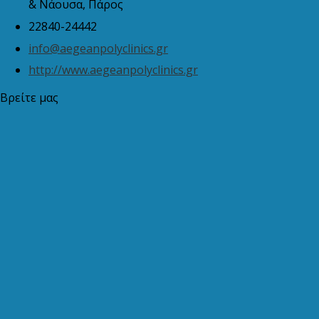
& Νάουσα, Πάρος
22840-24442
info@aegeanpolyclinics.gr
http://www.aegeanpolyclinics.gr
Βρείτε μας