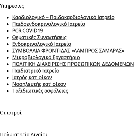
Υπηρεσίες
Καρδιολογικό – Παιδοκαρδιολογικό Ιατρείο
Παιδοενδοκρινολογικό Ιατρείο
PCR COVID19
Θεματικές Συναντήσεις
Ενδοκρινολογικό Ιατρείο
ΣΥΜΒΟΛΑΙΑ ΦΡΟΝΤΙΔΑΣ «ΛΑΜΠΡΟΣ ΣΑΜΑΡΑΣ»
Μικροβιολογικό Εργαστήριο
ΠΟΛΙΤΙΚΗ ΔΙΑΧΕΙΡΙΣΗΣ ΠΡΟΣΩΠΙΚΩΝ ΔΕΔΟΜΕΝΩΝ
Παιδιατρικό Ιατρείο
Ιατρός κατ’ οίκον
Νοσηλευτής κατ’ οίκον
Ταξιδιωτικές ασφάλειες
Οι ιατροί
Πολυϊατρεία Αιγαίου