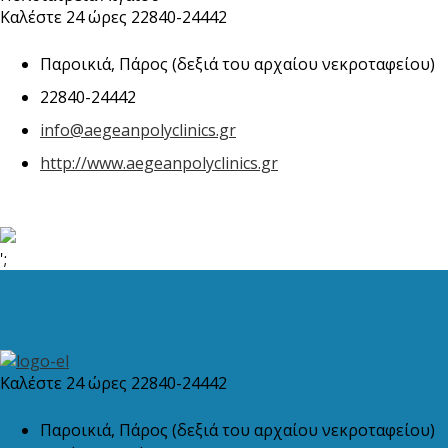
Καλέστε 24 ώρες 22840-24442
Παροικιά, Πάρος (δεξιά του αρχαίου νεκροταφείου)
22840-24442
info@aegeanpolyclinics.gr
http://www.aegeanpolyclinics.gr
';
Καλέστε 24 ώρες 22840-24442
Παροικιά, Πάρος (δεξιά του αρχαίου νεκροταφείου)