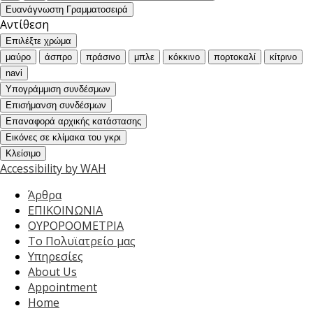
Ευανάγνωστη Γραμματοσειρά
Αντίθεση
Επιλέξτε χρώμα
μαύρο
άσπρο
πράσινο
μπλε
κόκκινο
πορτοκαλί
κίτρινο
navi
Υπογράμμιση συνδέσμων
Επισήμανση συνδέσμων
Επαναφορά αρχικής κατάστασης
Εικόνες σε κλίμακα του γκρι
Κλείσιμο
Accessibility by WAH
Άρθρα
ΕΠΙΚΟΙΝΩΝΙΑ
ΟΥΡΟΡΟΟΜΕΤΡΙΑ
Το Πολυϊατρείο μας
Υπηρεσίες
About Us
Appointment
Home