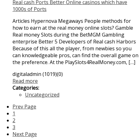
Real cash Ports Better Online casinos which have
1000s of Ports
Articles Hypernova Megaways People methods for
how to earn at the real money online slots? Gamble
Real money Slots during the BetMGM Gambling
enterprise Better 5 Developers of Real cash Harbors
Because of this all the player, from newbies so you
can knowledgeable pros, can find the overall game on
the preference. At the PlaySlots4RealMoney.com, […]
digitaladmin
(1019)
(0)
Read more
Categories:
Uncategorized
Prev Page
1
2
3
Next Page